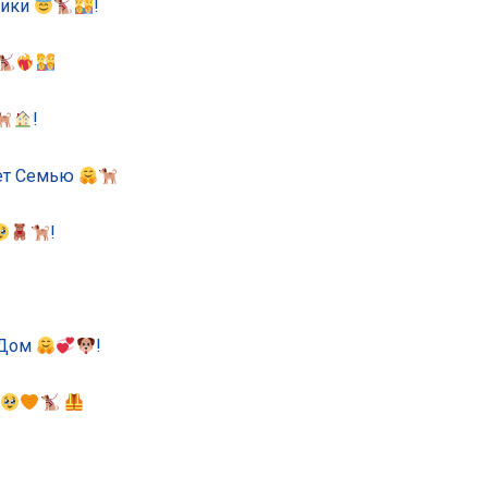
Ники
!
!
ет Семью
!
 Дом
!
‍