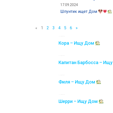
17.09.2024
Шпунтик ищет Дом
«
1
2
3
4
5
6
»
03.08.2026
Комментариев нет
Кора – Ищу Дом
28.07.2026
Комментариев нет
Капитан Барбосса – Ищ
16.07.2026
Комментариев нет
Филя – Ищу Дом
09.07.2026
Комментариев нет
Шерри – Ищу Дом