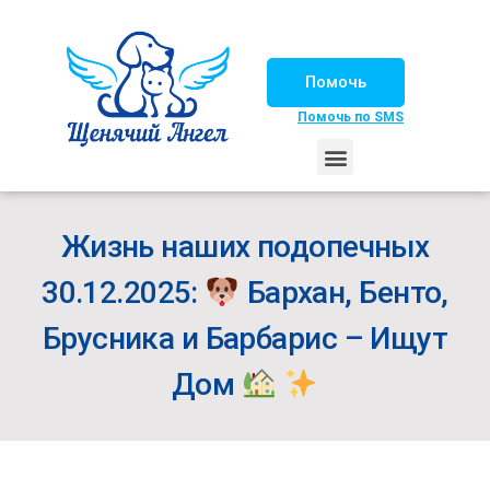
Помочь
Помочь по SMS
НАШИ ЛОШАДКИ
ЖИЗНЬ НАШИХ ПОДОПЕЧНЫХ
НАШИ ПАРТНЕРЫ
СЧАСТЛИВЫЕ ИСТОРИИ
ИЩЕМ ДОМ!
Жизнь наших подопечных
30.12.2025:
Бархан, Бенто,
Брусника и Барбарис – Ищут
Дом