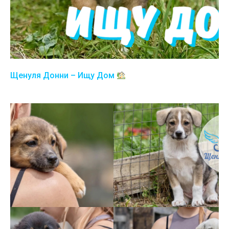
Щенуля Донни – Ищу Дом