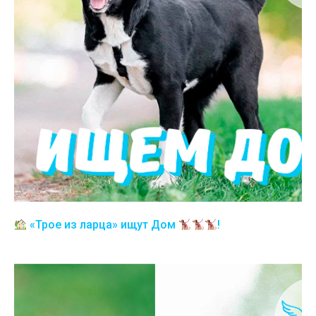
«Трое из ларца» ищут Дом
!