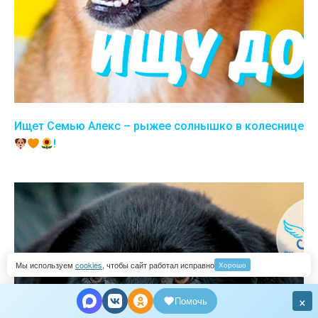
Ищет Семью Алекс – рыжее солнышко в колеснице
!
Мы используем
cookies
, чтобы сайт работал исправно
Хорошо
×
Помочь