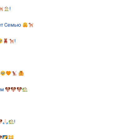
!
ет Семью
!
‍
ом
!