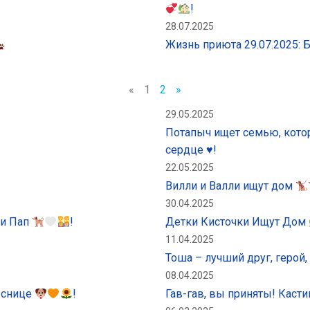
!
28.07.2025
Жизнь приюта 29.07.2025:
«
1
2
»
29.05.2025
Потапыч ищет семью, котор
сердце ♥️!
22.05.2025
Вилли и Валли ищут дом
30.04.2025
 и Пап
!
Детки Кисточки Ищут Дом
11.04.2025
Тоша – лучший друг, герой
08.04.2025
еснице
!
Гав-гав, вы приняты! Каст