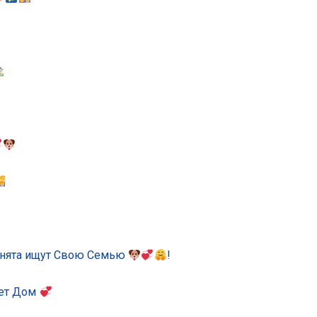
енята ищут Свою Семью
!
ет Дом