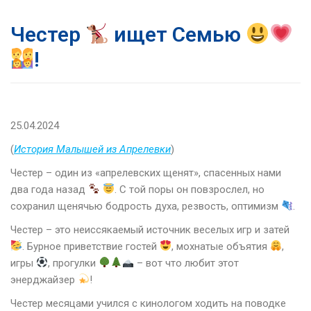
Честер
ищет Семью
!
25.04.2024
(
История Малышей из Апрелевки
)
Честер – один из «апрелевских щенят», спасенных нами
два года назад
. С той поры он повзрослел, но
сохранил щенячью бодрость духа, резвость, оптимизм
.
Честер – это неиссякаемый источник веселых игр и затей
. Бурное приветствие гостей
, мохнатые объятия
,
игры
, прогулки
– вот что любит этот
энерджайзер
!
Честер месяцами учился с кинологом ходить на поводке