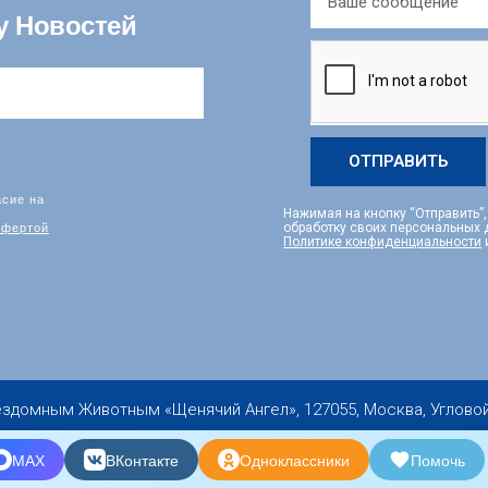
у Новостей
ОТПРАВИТЬ
асие на
Нажимая на кнопку “Отправить”
фертой
обработку своих персональных
Политике конфиденциальности
мным Животным «Щенячий Ангел», 127055, Москва, Угловой пер.,
Copyright 2019-2026 © All rights Reserved
МАХ
ВКонтакте
Одноклассники
Помочь