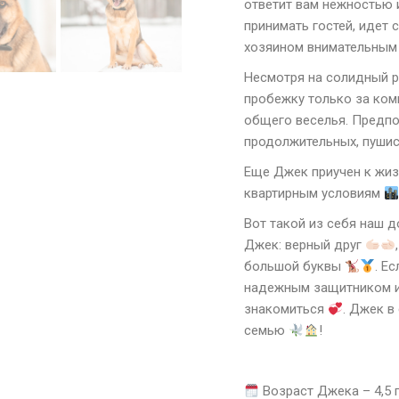
ответит вам нежностью 
принимать гостей, идет с
хозяином внимательным
Несмотря на солидный р
пробежку только за ком
общего веселья. Предпо
продолжительных, пуши
Еще Джек приучен к жиз
квартирным условиям
Вот такой из себя наш 
Джек: верный друг
большой буквы
. Е
надежным защитником и
знакомиться
. Джек в
семью
!
Возраст Джека – 4,5 