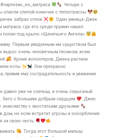
 #партизан_из_матраса
. Четыре с
ы спасли слепой комочек с теплотрассы
.
тричек забрал отлов
. Один умница-Джек
м матрасе, где его среди пружин нашел
 и попал под крыло «Щенячьего Ангела»
.
 маму. Первым увиденным им существом был
к вырос очень человечным песиком, всем
дей
. Кроме волонтеров, Джека растили
нчили коты
. Они прекрасно
, привив ему сострадательность и уважение
Он давно уже не слепыш, а очень серьезный
. Зато с большим добрым сердцем
. Джек
ыт знакомству с хвостатыми друзьями
.
 дом, но если встретит угрозы и оскорбления
ся за свою честь
.
уважать
. Тогда этот большой малыш