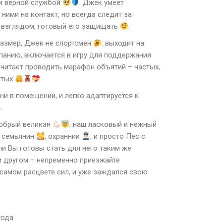
и верной службой
. Джек умеет
 ними на контакт, но всегда следит за
 взглядом, готовый его защищать
.
азмер, Джек не спортсмен
: выходит на
панию, включается в игру для поддержания
читает проводить марафон объятий – частых,
стых
.
ни в помещении, и легко адаптируется к
.
добрый великан
, наш ласковый и нежный
, семьянин
, охранник
, и просто Пес с
сли Вы готовы стать для него таким же
 другом – непременно приезжайте
 самом расцвете сил, и уже заждался свою
года