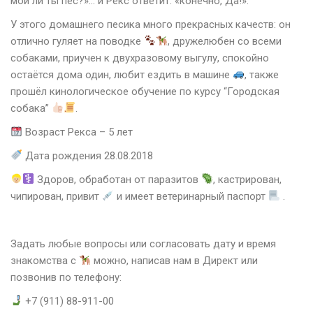
мой ли ты пёс?»… и Рекс ответит: «конечно, Да!».
У этого домашнего песика много прекрасных качеств: он
отлично гуляет на поводке
, дружелюбен со всеми
собаками, приучен к двухразовому выгулу, спокойно
остаётся дома один, любит ездить в машине
, также
прошёл кинологическое обучение по курсу “Городская
собака”
.
Возраст Рекса – 5 лет
Дата рождения 28.08.2018
Здоров, обработан от паразитов
, кастрирован,
чипирован, привит
и имеет ветеринарный паспорт
.
Задать любые вопросы или согласовать дату и время
знакомства с
можно, написав нам в Директ или
позвонив по телефону:
+7 (911) 88-911-00