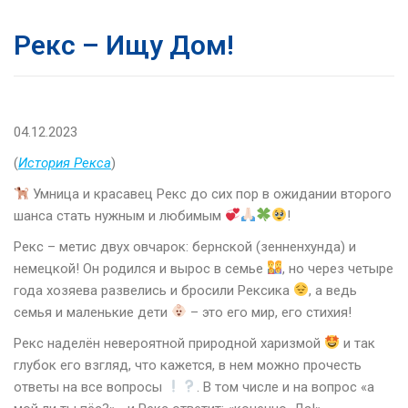
Рекс – Ищу Дом!
04.12.2023
(
История Рекса
)
Умница и красавец Рекс до сих пор в ожидании второго
шанса стать нужным и любимым
!
Рекс – метис двух овчарок: бернской (зенненхунда) и
немецкой! Он родился и вырос в семье
, но через четыре
года хозяева развелись и бросили Рексика
, а ведь
семья и маленькие дети
– это его мир, его стихия!
Рекс наделён невероятной природной харизмой
и так
глубок его взгляд, что кажется, в нем можно прочесть
ответы на все вопросы
. В том числе и на вопрос «а