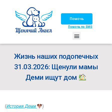
Помочь
Помочь по SMS
НАШИ ЛОШАДКИ
ЖИЗНЬ НАШИХ ПОДОПЕЧНЫХ
НАШИ ПАРТНЕРЫ
СЧАСТЛИВЫЕ ИСТОРИИ
ИЩЕМ ДОМ!
Жизнь наших подопечных
31.03.2026: Щенули мамы
Деми ищут дом
(
История Деми
)