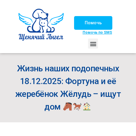
Помочь
Помочь по SMS
НАШИ ЛОШАДКИ
ЖИЗНЬ НАШИХ ПОДОПЕЧНЫХ
НАШИ ПАРТНЕРЫ
СЧАСТЛИВЫЕ ИСТОРИИ
ИЩЕМ ДОМ!
Жизнь наших подопечных
18.12.2025: Фортуна и её
жеребёнок Жёлудь – ищут
дом