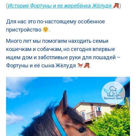
(
История Фортуны и ее жеребёнка Жёлудя
)
Для нас это по-настоящему особенное
пристройство
.
Много лет мы помогаем находить семьи
кошечкам и собачкам, но сегодня впервые
ищем дом и заботливые руки для лошадей –
Фортуны и её сына Жёлудя
.