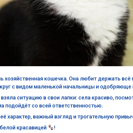
нь хозяйственная кошечка. Она любит держать всё 
округ с видом маленькой начальницы и одобряюще
зяла ситуацию в свои лапки: села красиво, посмот
ма подойдёт со всей ответственностью.
ё характер, важный взгляд и трогательную привы
-белой красавицей
!