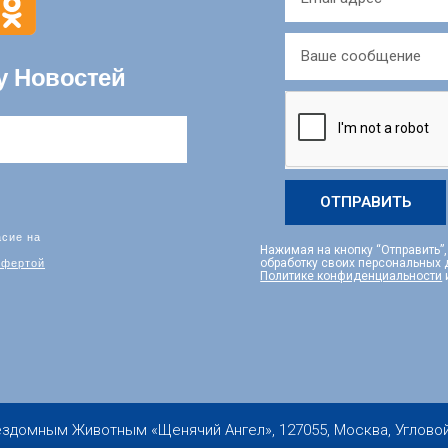
у Новостей
ОТПРАВИТЬ
асие на
Нажимая на кнопку “Отправить”
фертой
обработку своих персональных
Политике конфиденциальности
мным Животным «Щенячий Ангел», 127055, Москва, Угловой пер.,