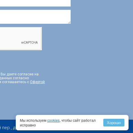
, Вы даете согласие на
 данных согласно
и соглашаетесь с
Офертой
Мы используем
cookies
, чтобы сайт работал
Хорошо
исправно
 д. 2, эт. 10, пом I, комн. 1, PM 2А