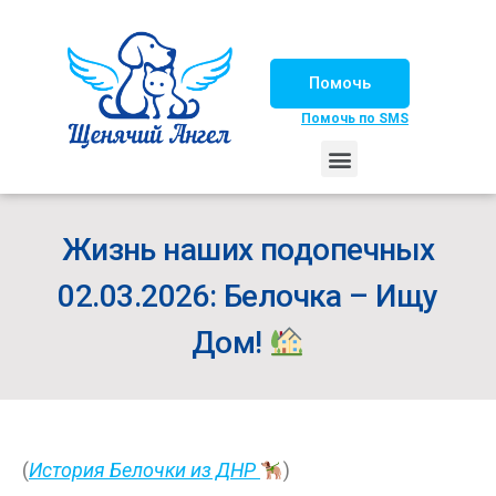
Помочь
Помочь по SMS
НАШИ ЛОШАДКИ
ЖИЗНЬ НАШИХ ПОДОПЕЧНЫХ
НАШИ ПАРТНЕРЫ
СЧАСТЛИВЫЕ ИСТОРИИ
ИЩЕМ ДОМ!
Жизнь наших подопечных
02.03.2026: Белочка – Ищу
Дом!
(
История Белочки из ДНР
)