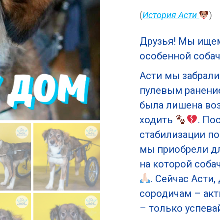
(
История Асти
)
Друзья! Мы ище
особенной соба
Асти мы забрали
пулевым ранен
была лишена во
ходить
. По
стабилизации по
мы приобрели дл
на которой соба
. Сейчас Асти
сородичам – акт
– только успева