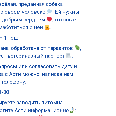
есёлая, преданная собака,
 о своём человеке
. Ей нужны
м добрым сердцем
, готовые
 заботиться о ней
.
 1 год;
на, обработана от паразитов
,
ет ветеринарный паспорт
.
просы или согласовать дату и
а с Асти можно, написав нам
 телефону:
1-00
ируете заводить питомца,
могите Асти информационно
: