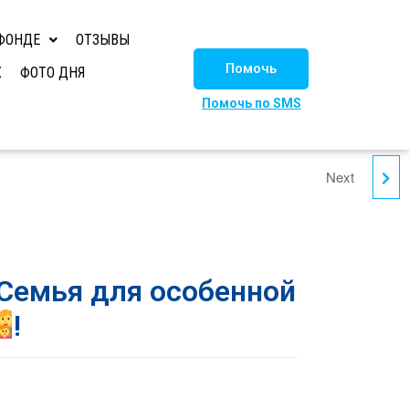
ФОНДЕ
ОТЗЫВЫ
Помочь
Х
ФОТО ДНЯ
Помочь по SMS
Next
ЛИЛИ ДОМА
!
Семья для особенной
!