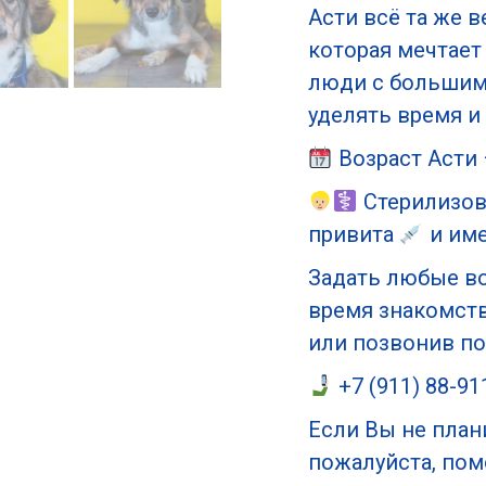
Асти всё та же в
которая мечтает
люди с больши
уделять время и
Возраст Асти –
Стерилизова
привита
и име
Задать любые во
время знакомств
или позвонив по
+7 (911) 88-91
Если Вы не план
пожалуйста, по