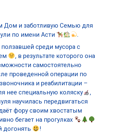
м Дом и заботливую Семью для
чули по имени Асти
.
 ползавшей среди мусора с
ием
, в результате которого она
зможности самостоятельно
сле проведенной операции по
звоночника и реабилитации –
я нее специальную коляску
,
чуля научилась передвигаться
, даёт фору своим хвостатым
ивно бегает на прогулках
й догонять
!