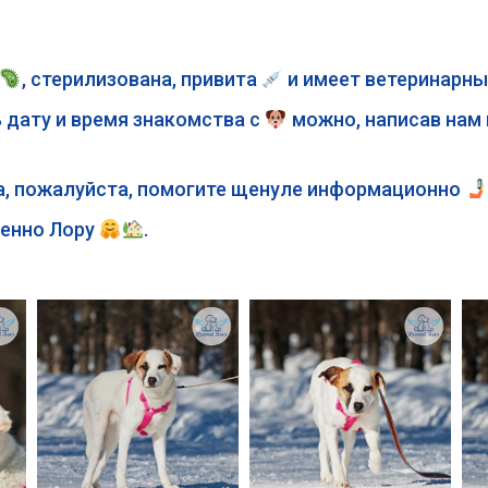
, стерилизована, привита
и имеет ветеринарны
 дату и время знакомства с
можно, написав нам 
а, пожалуйста, помогите щенуле информационно
менно Лору
.