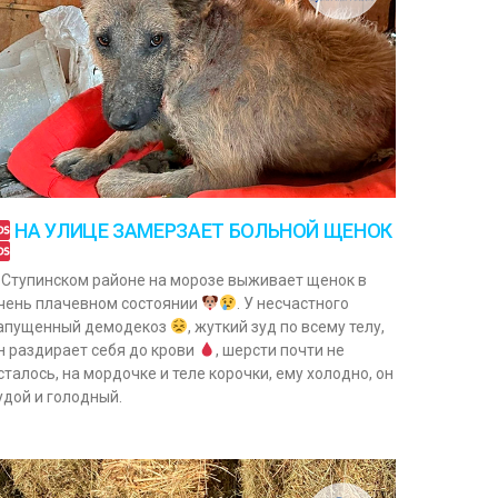
НА УЛИЦЕ ЗАМЕРЗАЕТ БОЛЬНОЙ ЩЕНОК
 Ступинском районе на морозе выживает щенок в
чень плачевном состоянии
. У несчастного
апущенный демодекоз
, жуткий зуд по всему телу,
н раздирает себя до крови
, шерсти почти не
сталось, на мордочке и теле корочки, ему холодно, он
удой и голодный.