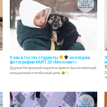
З
У нас в гостях студенты
колледжа
фотографии КАИТ 20 «Моссовет»
ж
Друзья! На прошлой неделе в приюте был интересный,
Д
насыщенный и необычный день
.
т