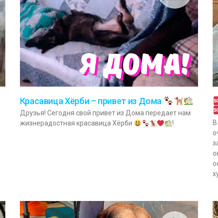
Красавица Хёрби – привет из Дома
Друзья! Сегодня свой привет из Дома передает нам
В
жизнерадостная красавица Хёрби
!
о
з
о
о
х