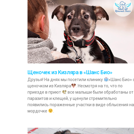
Щеночек из Кизляра в «Шанс Био»
Друзья! На днях мы посетили клинику
«Шанс Био» 
щеночком из Кизляра
. Несмотря на то, что по
приезде в приют
все малыши были обработаны от
паразитов и клещей, у щенули стремительно
появились пораженные участки в виде облысения на
мордочке
.