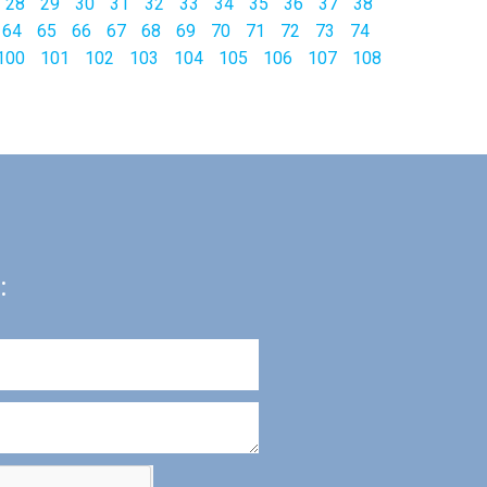
28
29
30
31
32
33
34
35
36
37
38
64
65
66
67
68
69
70
71
72
73
74
100
101
102
103
104
105
106
107
108
: