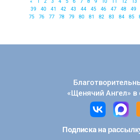
«
1
2
3
4
5
6
7
8
9
10
11
12
13
39
40
41
42
43
44
45
46
47
48
49
75
76
77
78
79
80
81
82
83
84
85
Благотворительн
«Щенячий Ангел» в 
рассылк
Подписка на