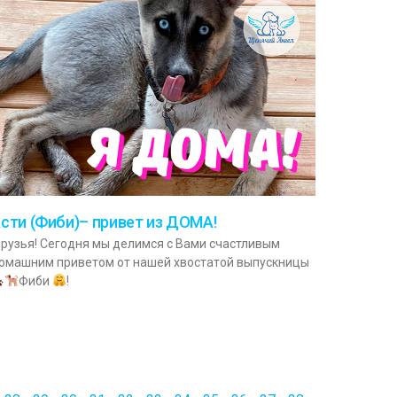
сти (Фиби)– привет из ДОМА!
рузья! Сегодня мы делимся с Вами счастливым
омашним приветом от нашей хвостатой выпускницы
Фиби
!