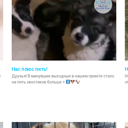
Нас плюс пять!
Н
с
Друзья! В минувшие выходные в нашем приюте стало
Н
на пять хвостиков больше +
!
о