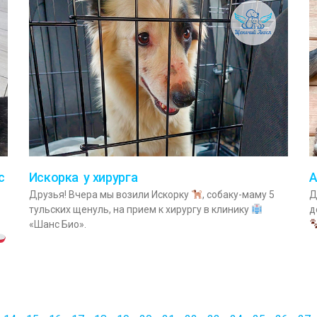
с
Искорка у хирурга
А
Друзья! Вчера мы возили Искорку
, собаку-маму 5
Д
тульских щенуль, на прием к хирургу в клинику
д
«Шанс Био».