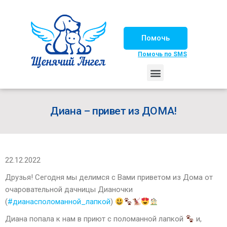
Помочь
Помочь по SMS
НАШИ ЛОШАДКИ
ЖИЗНЬ НАШИХ ПОДОПЕЧНЫХ
НАШИ ПАРТНЕРЫ
СЧАСТЛИВЫЕ ИСТОРИИ
ИЩЕМ ДОМ!
Диана – привет из ДОМА!
22.12.2022
Друзья! Сегодня мы делимся с Вами приветом из Дома от
очаровательной дачницы Дианочки
(
#дианасполоманной_лапкой
)
Диана попала к нам в приют с поломанной лапкой
и,