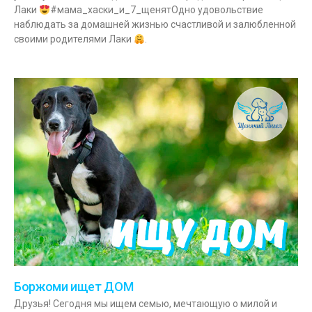
Лаки
#мама_хаски_и_7_щенятОдно удовольствие
наблюдать за домашней жизнью счастливой и залюбленной
своими родителями Лаки
.
Боржоми ищет ДОМ
Друзья! Сегодня мы ищем семью, мечтающую о милой и