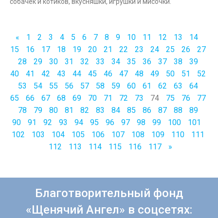
собачек и котиков, вкусняшки, игрушки и мисочки.
«
1
2
3
4
5
6
7
8
9
10
11
12
13
14
15
16
17
18
19
20
21
22
23
24
25
26
27
28
29
30
31
32
33
34
35
36
37
38
39
40
41
42
43
44
45
46
47
48
49
50
51
52
53
54
55
56
57
58
59
60
61
62
63
64
65
66
67
68
69
70
71
72
73
74
75
76
77
78
79
80
81
82
83
84
85
86
87
88
89
90
91
92
93
94
95
96
97
98
99
100
101
102
103
104
105
106
107
108
109
110
111
112
113
114
115
116
117
»
Благотворительный фонд
«Щенячий Ангел» в соцсетях: