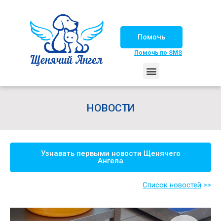
Помочь
Помочь по SMS
НАШИ ЛОШАДКИ
ЖИЗНЬ НАШИХ ПОДОПЕЧНЫХ
НАШИ ПАРТНЕРЫ
СЧАСТЛИВЫЕ ИСТОРИИ
ИЩЕМ ДОМ!
НОВОСТИ
Узнавать первыми новости Щенячего
Ангела
Список новостей
>>