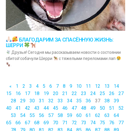
БЛАГОДАРИМ ЗА СПАСЁННУЮ ЖИЗНЬ:
ШЕРРИ
Друзья! Сегодня мы рассказываем новости о состоянии
сбитой̆ собачули Шерри
с тяжелыми переломами лап
.
«
1
2
3
4
5
6
7
8
9
10
11
12
13
14
15
16
17
18
19
20
21
22
23
24
25
26
27
28
29
30
31
32
33
34
35
36
37
38
39
40
41
42
43
44
45
46
47
48
49
50
51
52
53
54
55
56
57
58
59
60
61
62
63
64
65
66
67
68
69
70
71
72
73
74
75
76
77
78
79
80
81
82
83
84
85
86
87
88
89