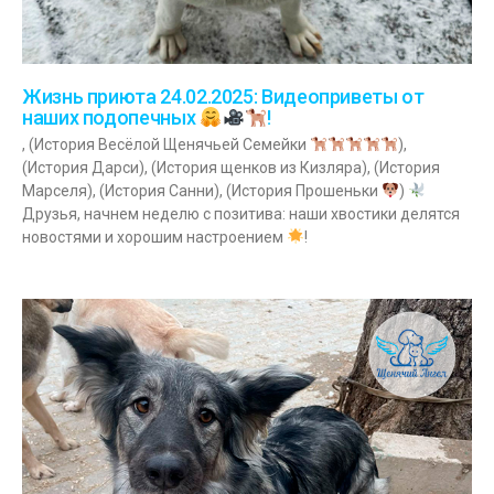
Жизнь приюта 24.02.2025: Видеоприветы от
наших подопечных
!
, (История Весёлой Щенячьей Семейки
‍),
(История Дарси), (История щенков из Кизляра), (История
Марселя), (История Санни), (История Прошеньки
)
Друзья, начнем неделю с позитива: наши хвостики делятся
новостями и хорошим настроением
!