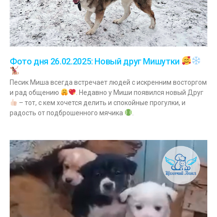
Фото дня 26.02.2025: Новый друг Мишутки
Песик Миша всегда встречает людей с искренним восторгом
и рад общению
. Недавно у Миши появился новый Друг
– тот, с кем хочется делить и спокойные прогулки, и
радость от подброшенного мячика
.