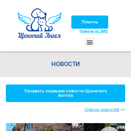
Помочь
Помочь по SMS
НАШИ ЛОШАДКИ
ЖИЗНЬ НАШИХ ПОДОПЕЧНЫХ
НАШИ ПАРТНЕРЫ
СЧАСТЛИВЫЕ ИСТОРИИ
ИЩЕМ ДОМ!
НОВОСТИ
Узнавать первыми новости Щенячего
Ангела
Список новостей
>>