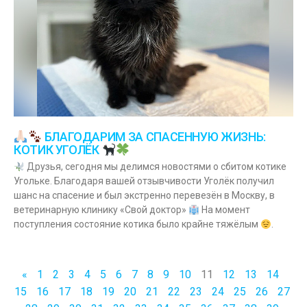
БЛАГОДАРИМ ЗА СПАСЕННУЮ ЖИЗНЬ:
КОТИК УГОЛЁК
Друзья, сегодня мы делимся новостями о сбитом котике
Угольке. Благодаря вашей отзывчивости Уголёк получил
шанс на спасение и был экстренно перевезён в Москву, в
ветеринарную клинику «Свой доктор»
На момент
поступления состояние котика было крайне тяжёлым
.
«
1
2
3
4
5
6
7
8
9
10
11
12
13
14
15
16
17
18
19
20
21
22
23
24
25
26
27