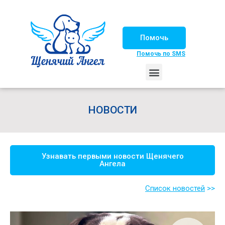
Помочь
Помочь по SMS
НАШИ ЛОШАДКИ
ЖИЗНЬ НАШИХ ПОДОПЕЧНЫХ
НАШИ ПАРТНЕРЫ
СЧАСТЛИВЫЕ ИСТОРИИ
ИЩЕМ ДОМ!
НОВОСТИ
Узнавать первыми новости Щенячего
Ангела
Список новостей
>>