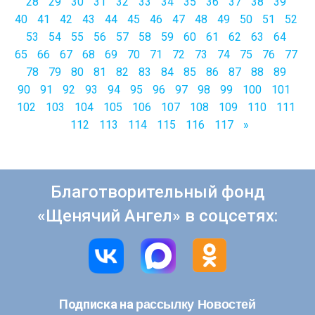
28
29
30
31
32
33
34
35
36
37
38
39
40
41
42
43
44
45
46
47
48
49
50
51
52
53
54
55
56
57
58
59
60
61
62
63
64
65
66
67
68
69
70
71
72
73
74
75
76
77
78
79
80
81
82
83
84
85
86
87
88
89
90
91
92
93
94
95
96
97
98
99
100
101
102
103
104
105
106
107
108
109
110
111
112
113
114
115
116
117
»
Благотворительный фонд
«Щенячий Ангел» в соцсетях:
рассылку Новостей
Подписка на