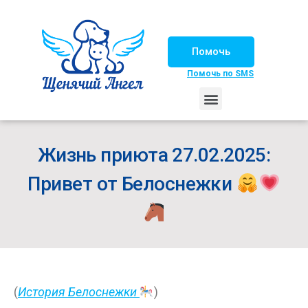
Помочь
Помочь по SMS
НАШИ ЛОШАДКИ
ЖИЗНЬ НАШИХ ПОДОПЕЧНЫХ
НАШИ ПАРТНЕРЫ
СЧАСТЛИВЫЕ ИСТОРИИ
ИЩЕМ ДОМ!
Жизнь приюта 27.02.2025:
Привет от Белоснежки
(
История Белоснежки
)