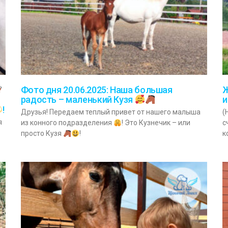
Фото дня 20.06.2025: Наша большая
Ж
радость – маленький Кузя
и
!
Друзья! Передаем теплый привет от нашего малыша
(
я
из конного подразделения
! Это Кузнечик – или
с
просто Кузя
!
к