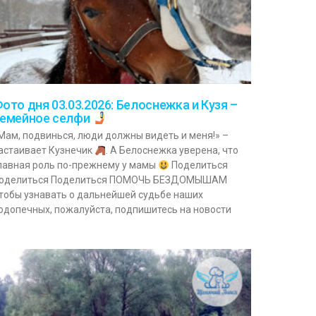
ото дня 03.03.2026: Белоснежка и Кузя –
емейное селфи
Мам, подвинься, люди должны видеть и меня!» –
астаивает Кузнечик
. А Белоснежка уверена, что
лавная роль по-прежнему у мамы
Поделиться
оделиться Поделиться ПОМОЧЬ БЕЗДОМЫШАМ
тобы узнавать о дальнейшей судьбе наших
одопечных, пожалуйста, подпишитесь на новости