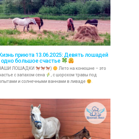
изнь приюта 13.06.2025: Девять лошадей
 одно большое счастье
НАШИ ЛОШАДКИ
)
Лето на конюшне – это
частье с запахом сена
, с шорохом травы под
опытами и солнечными ваннами в ливаде
.