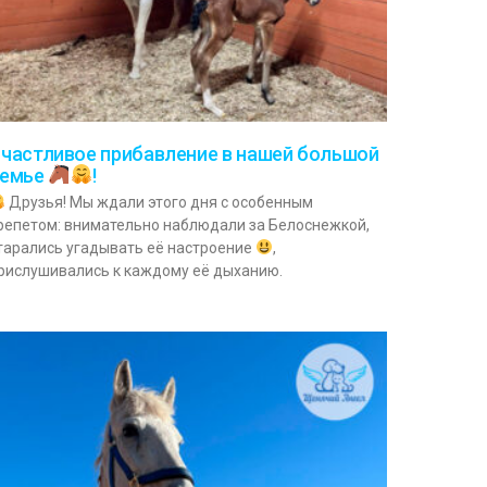
частливое прибавление в нашей большой
семье
!
Друзья! Мы ждали этого дня с особенным
репетом: внимательно наблюдали за Белоснежкой,
тарались угадывать её настроение
,
рислушивались к каждому её дыханию.