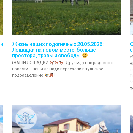
 и
Жизнь наших подопечных 20.05.2026:
Ф
Лошадки на новом месте: больше
с
простора, травы и свободы
«
(НАШИ ЛОШАДКИ
) Друзья, у нас радостные
н
новости – наши лошади переехали в тульское
г
подразделение
!
П
Ч
п