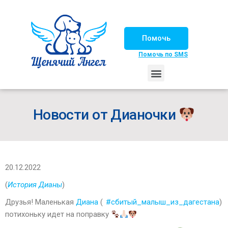
Помочь
Помочь по SMS
НАШИ ЛОШАДКИ
ЖИЗНЬ НАШИХ ПОДОПЕЧНЫХ
НАШИ ПАРТНЕРЫ
СЧАСТЛИВЫЕ ИСТОРИИ
ИЩЕМ ДОМ!
Новости от Дианочки
20.12.2022
(
История Дианы
)
Друзья! Маленькая
Диана
(
#сбитый_малыш_из_дагестана
)
потихоньку идет на поправку