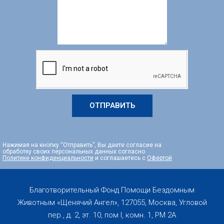
ОТПРАВИТЬ
Нажимая на кнопку “Отправить”, Вы даете согласие на
обработку своих персональных данных согласно
Политике конфиденциальности
и соглашаетесь с
Офертой
Благотворительный Фонд Помощи Бездомным
Животным «Щенячий Ангел», 127055, Москва, Угловой
пер., д. 2, эт. 10, пом I, комн. 1, PM 2А