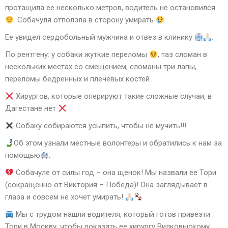
протащила ее несколько метров, водитель не остановился
. Собачуля отползла в сторону умирать
.
Ее увидел сердобольный мужчина и отвез в клинику
.
По рентгену: у собаки жуткие переломы
, таз сломан в
нескольких местах со смещением, сломаны три лапы,
переломы бедренных и плечевых костей.
Хирургов, которые оперируют такие сложные случаи, в
Дагестане нет
Собаку собираются усыпить, чтобы не мучить!!!
Об этом узнали местные волонтеры и обратились к нам за
помощью
.
Собачуле от силы год – она щенок! Мы назвали ее Тори
(сокращенно от Виктория – Победа)! Она заглядывает в
глаза и совсем не хочет умирать!
Мы с трудом нашли водителя, который готов привезти
Тори в Москву, чтобы показать ее хирургу Вилковыскому