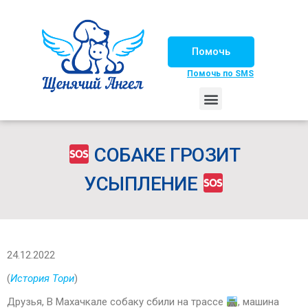
Помочь
Помочь по SMS
НАШИ ЛОШАДКИ
ЖИЗНЬ НАШИХ ПОДОПЕЧНЫХ
НАШИ ПАРТНЕРЫ
СЧАСТЛИВЫЕ ИСТОРИИ
ИЩЕМ ДОМ!
СОБАКЕ ГРОЗИТ
УСЫПЛЕНИЕ
24.12.2022
(
История Тори
)
Друзья, В Махачкале собаку сбили на трассе
, машина