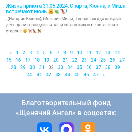
Жизнь приюта 31.05.2024: Спарта, Кюнна, и Миша
встречают июнь
!
, (История Кюнны), (История Миши) Теплая погода каждый
день дарит праздник, и наши «старожилы» не остаются в
стороне
!
«
1
2
3
4
5
6
7
8
9
10
11
12
13
14
15
16
17
18
19
20
21
22
23
24
25
26
27
28
29
30
31
32
33
34
35
36
37
38
39
40
41
42
43
44
45
46
47
»
Благотворительный фонд
«Щенячий Ангел» в соцсетях: