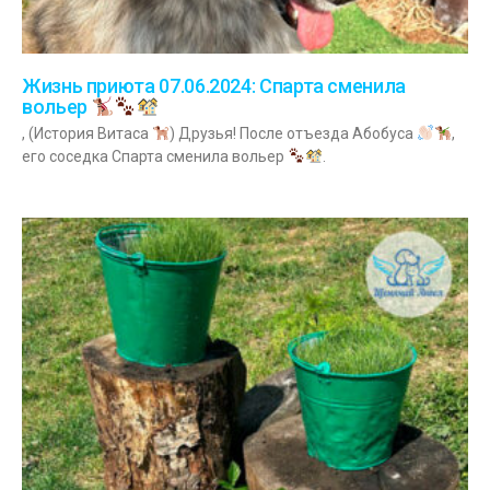
Жизнь приюта 07.06.2024: Спарта сменила
вольер
, (История Витаса
) Друзья! После отъезда Абобуса
,
его соседка Спарта сменила вольер
.