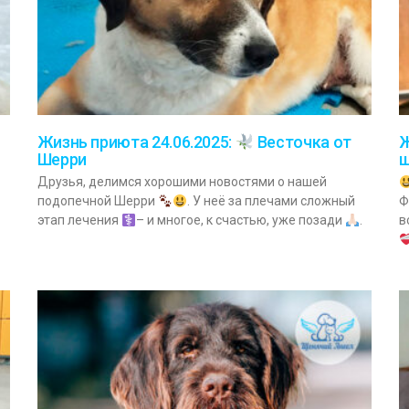
Ж
Жизнь приюта 24.06.2025:
Весточка от
Шерри
щ
Друзья, делимся хорошими новостями о нашей
подопечной Шерри
. У неё за плечами сложный
Ф
этап лечения
– и многое, к счастью, уже позади
.
в