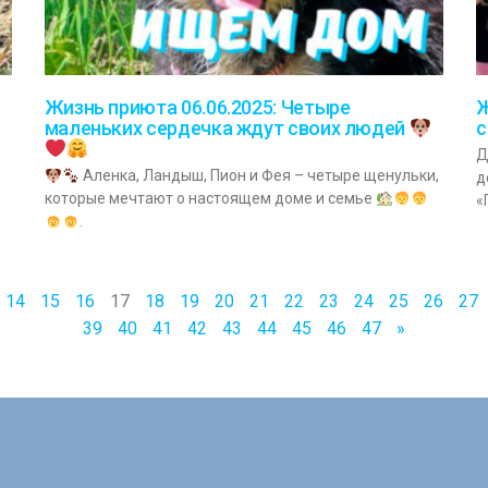
Жизнь приюта 06.06.2025: Четыре
Ж
маленьких сердечка ждут своих людей
с
Д
Аленка, Ландыш, Пион и Фея – четыре щенульки,
д
которые мечтают о настоящем доме и семье
«
.
14
15
16
17
18
19
20
21
22
23
24
25
26
27
39
40
41
42
43
44
45
46
47
»