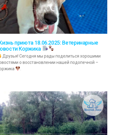
изнь приюта 18.06.2025: Ветеринарные
овости Коржика
Друзья! Сегодня мы рады поделиться хорошими
овостями о восстановлении нашей подопечной –
оржика
.