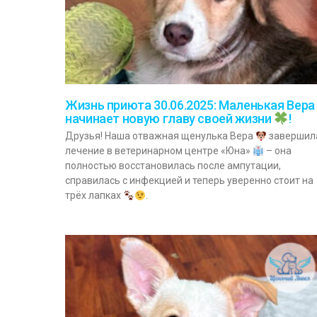
Жизнь приюта 30.06.2025: Маленькая Вера
начинает новую главу своей жизни
!
Друзья! Наша отважная щенулька Вера
завершил
лечение в ветеринарном центре «Юна»
– она
полностью восстановилась после ампутации,
справилась с инфекцией и теперь уверенно стоит на
трёх лапках
.