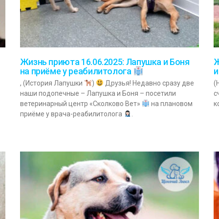
Жизнь приюта 16.06.2025: Лапушка и Боня
Ж
на приёме у реабилитолога
и
, (История Лапушки
)
Друзья! Недавно сразу две
(
наши подопечные – Лапушка и Боня – посетили
с
ветеринарный центр «Сколково Вет»
на плановом
к
приёме у врача-реабилитолога
.