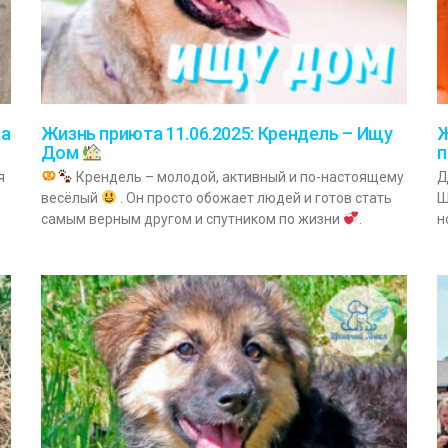
ка
Жизнь приюта 11.06.2025: Крендель – Ищу
Ж
Дом
п
я
Крендель – молодой, активный и по-настоящему
Д
весёлый
. Он просто обожает людей и готов стать
Ш
самым верным другом и спутником по жизни
.
н