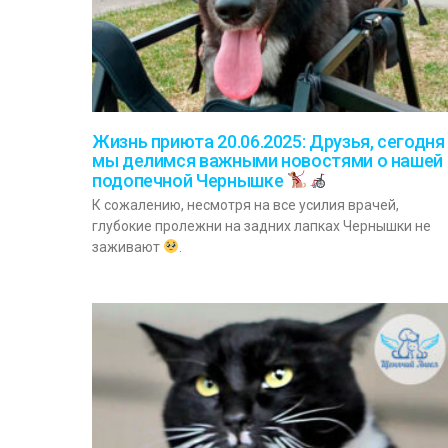
Жизнь приюта 20.06.2025: Друзья, сегодня
мы делимся важными новостями о нашей
подопечной Чернышке
К сожалению, несмотря на все усилия врачей,
глубокие пролежни на задних лапках Чернышки не
заживают
.