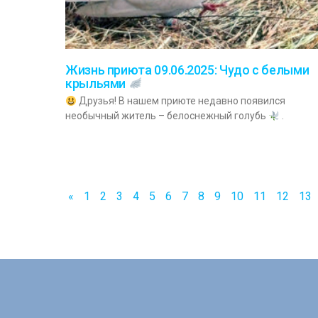
Жизнь приюта 09.06.2025: Чудо с белыми
крыльями
Друзья! В нашем приюте недавно появился
необычный житель – белоснежный голубь
.
«
1
2
3
4
5
6
7
8
9
10
11
12
13