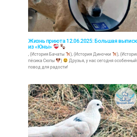
Жизнь приюта 12.06.2025: Большая выпис
из «Юны»
, (История Бачаты
), (История Диночки
), (Истори
пёсика Сюпы
)
Друзья, у нас сегодня особенный
повод для радости!