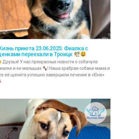
изнь приюта 23.06.2025: Фиалка с
енками переехали в Троицк
Друзья! У нас прекрасные новости о собачуле
иалке и ее малышах
! Наша храбрая собака-мама и
се её щенята успешно завершили лечение в «Юне»
.