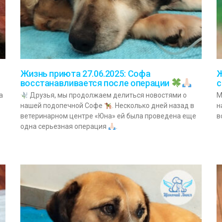
Жизнь приюта 27.06.2025: Софа
Ж
восстанавливается после операции
с
а
Друзья, мы продолжаем делиться новостями о
М
нашей подопечной Софе
. Несколько дней назад в
н
ветеринарном центре «Юна» ей была проведена еще
в
одна серьезная операция
.