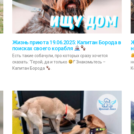
Жизнь приюта 19.06.2025: Капитан Борода в
Ж
поисках своего корабля
н
Есть такие собачули, про которых сразу хочется
сказать: “Герой, да и только
!” Знакомьтесь –
н
Капитан Борода
.
К