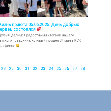
изнь приюта 05.06.2025: День добрых
ердец состоялся
!
рузья, делимся радостными итогами нашего
етского праздника, который прошёл 31 мая в КСК
Графиня»
!
28
29
30
31
32
33
34
35
36
37
38