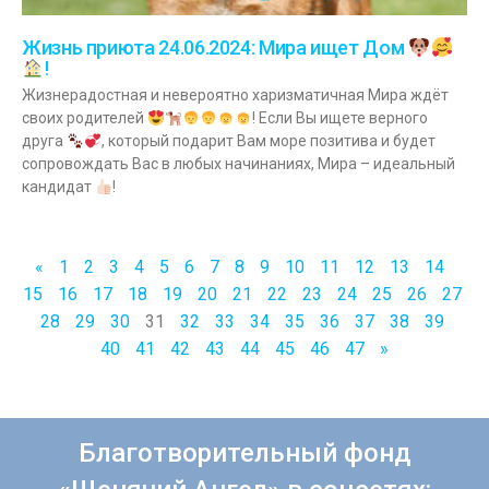
Жизнь приюта 24.06.2024: Мира ищет Дом
!
Жизнерадостная и невероятно харизматичная Мира ждёт
своих родителей
! Если Вы ищете верного
друга
, который подарит Вам море позитива и будет
сопровождать Вас в любых начинаниях, Мира – идеальный
кандидат
!
«
1
2
3
4
5
6
7
8
9
10
11
12
13
14
15
16
17
18
19
20
21
22
23
24
25
26
27
28
29
30
31
32
33
34
35
36
37
38
39
40
41
42
43
44
45
46
47
»
Благотворительный фонд