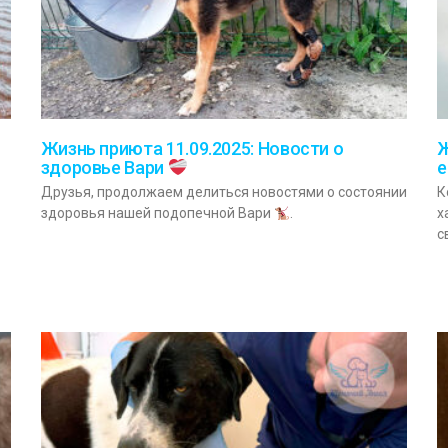
Жизнь приюта 11.09.2025: Новости о
Ж
здоровье Вари
е
Друзья, продолжаем делиться новостями о состоянии
К
здоровья нашей подопечной Вари
.
х
с