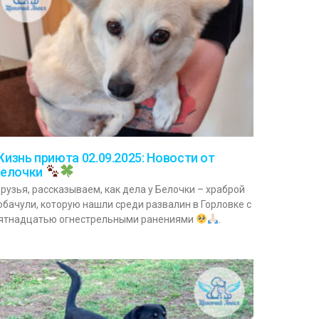
изнь приюта 02.09.2025: Новости от
елочки
рузья, рассказываем, как дела у Белочки – храброй
обачули, которую нашли среди развалин в Горловке с
ятнадцатью огнестрельными ранениями
.