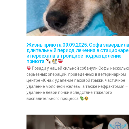
Жизнь приюта 09.09.2025: Софа завершил
длительный период лечения в стационаре
и переехала в троицкое подразделение
приюта
Позади у нашей сильной собачули Софы нескольк
серьёзных операций, проведённых в ветеринарном
центре «Юна»: удаление паховой грыжи, частичное
удаление молочной железы, а также нефрэктомия –
удаление левой почки вследствие тяжёлого
воспалительного процесса
.