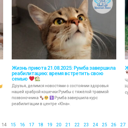
Жизнь приюта 21.08.2025: Румба завершила
Ж
реабилитацию: время встретить свою
семью
Ч
Друзья, делимся новостями о состоянии здоровья
Н
нашей храброй кошечки Румбы с тяжёлой травмой
с
позвоночника
.
Румба завершила курс
реабилитации в центре «Юна».
14
15
16
17
18
19
20
21
22
23
24
25
26
27