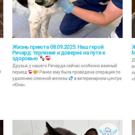
а
Жизнь приюта 08.09.2025: Наш герой
Ж
Ричард: терпение и доверие на пути к
М
здоровью
Д
Друзья, у нашего Ричарда сейчас особенно важный
в
о
период
! Ранее ему была проведена операция по
л
удалению слюнной железы
в ветеринарном центре
«
«Юна».