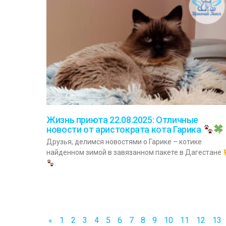
Жизнь приюта 22.08.2025: Отличные
новости от аристократа кота Гарика
Друзья, делимся новостями о Гарике – котике
найденном зимой в завязанном пакете в Дагестане
.
«
1
2
3
4
5
6
7
8
9
10
11
12
13