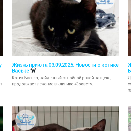
у
Жизнь приюта 03.09.2025: Новости о котике
Ж
Ваське
Б
Котик Васька, найденный с гнойной раной на щеке,
Д
ит
продолжает лечение в клинике «Зоовет».
с
п