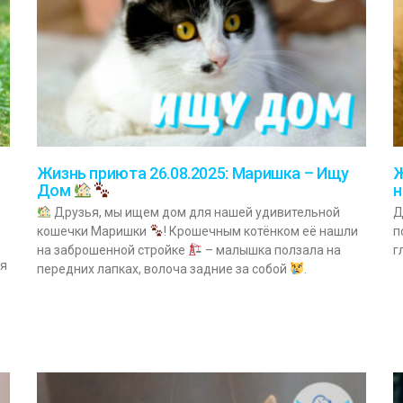
Жизнь приюта 26.08.2025: Маришка – Ищу
Ж
Дом
н
Друзья, мы ищем дом для нашей удивительной
Д
кошечки Маришки
! Крошечным котёнком её нашли
п
на заброшенной стройке
– малышка ползала на
г
ия
передних лапках, волоча задние за собой
.