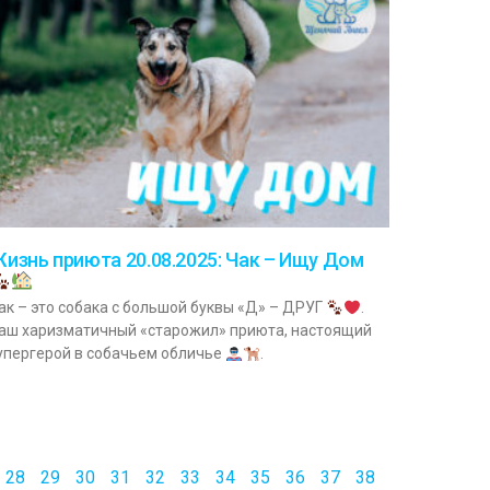
изнь приюта 20.08.2025: Чак – Ищу Дом
ак – это собака с большой буквы «Д» – ДРУГ
.
аш харизматичный «старожил» приюта, настоящий
упергерой в собачьем обличье
.
28
29
30
31
32
33
34
35
36
37
38