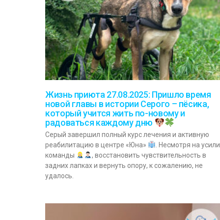
Жизнь приюта 27.08.2025: Пришло время
новой главы в истории Серого – пёсика,
который учится жить по-новому и
радоваться каждому дню
Серый завершил полный курс лечения и активную
реабилитацию в центре «Юна»
. Несмотря на усил
команды
, восстановить чувствительность в
задних лапках и вернуть опору, к сожалению, не
удалось.