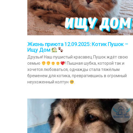
Жизнь приюта 12.09.2025: Котик Пушок –
Ищу Дом
Друзья! Наш пушистый красавец Пушок ждёт свою
семью
! Пышная шубка, которой так и
хочется любоваться, однажды стала тяжёлым
бременем для котика, превратившись в огромный
неухоженный колтун
.