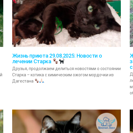
Жизнь приюта 29.08.2025: Новости о
Ж
з
лечении Старка
Друзья, продолжаем делиться новостями о состоянии
Д
ей
Старка – котика с химическим ожогом мордочки из
л
Дагестана
.
м
о