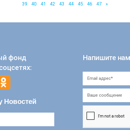
39
40
41
42
43
44
45
46
47
»
ый фонд
Напишите нам
соцсетях:
у Новостей