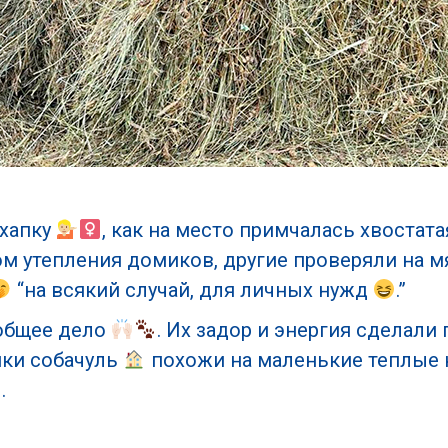
охапку
, как на место примчалась хвостат
 утепления домиков, другие проверяли на мя
“на всякий случай, для личных нужд
.”
 общее дело
. Их задор и энергия сделали
ики собачуль
похожи на маленькие теплые 
.