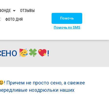
ФОНДЕ
ОТЗЫВЫ
Помочь
Х
ФОТО ДНЯ
Помочь по SMS
 СЕНО
!
! Причем не просто сено, а свежее
ивередливые ноздрюльки наших