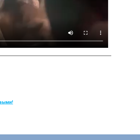
рвыми!