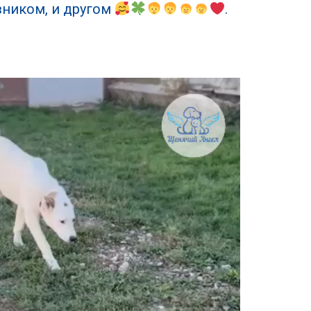
авником, и другом
.