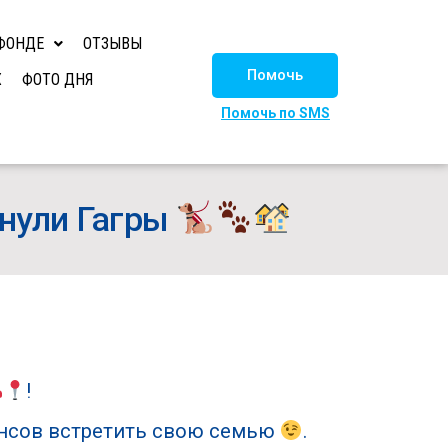
ФОНДЕ
ОТЗЫВЫ
Помочь
Х
ФОТО ДНЯ
Помочь по SMS
енули Гагры
!
шансов встретить свою семью
.