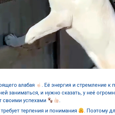
тоящего алабая
. Её энергия и стремление к
ей заниматься, и нужно сказать, у неё огромны
ет своими успехами
.
а требует терпения и понимания
. Поэтому д