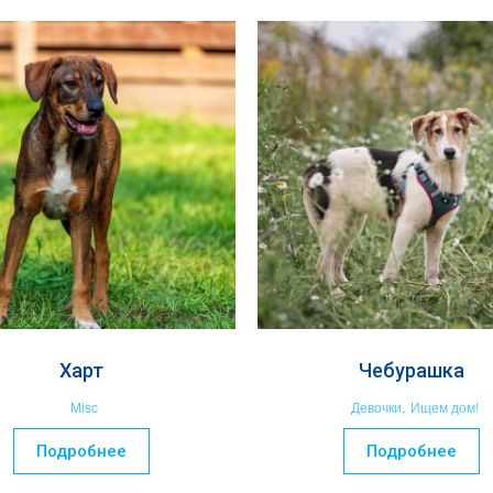
Харт
Чебурашка
Misc
Девочки
,
Ищем дом!
Подробнее
Подробнее