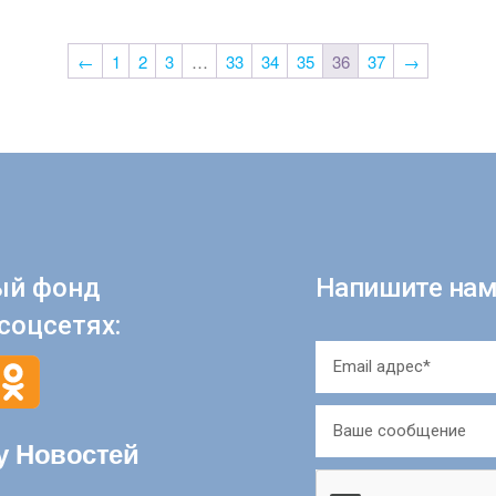
←
1
2
3
…
33
34
35
36
37
→
ый фонд
Напишите нам
соцсетях:
у Новостей