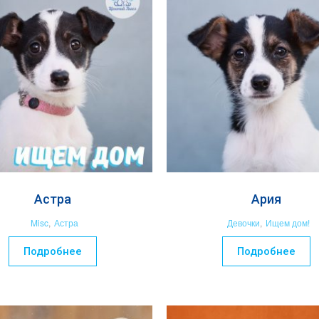
Астра
Ария
Misc
,
Астра
Девочки
,
Ищем дом!
Подробнее
Подробнее