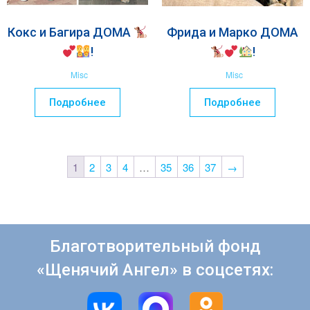
Кокс и Багира ДОМА
Фрида и Марко ДОМА
!
!
Misc
Misc
Подробнее
Подробнее
1
2
3
4
…
35
36
37
→
Благотворительный фонд
«Щенячий Ангел» в соцсетях: