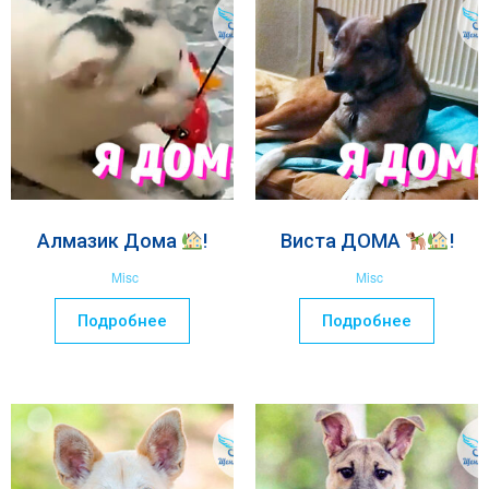
Алмазик Дома
!
Виста ДОМА
!
Misc
Misc
Подробнее
Подробнее