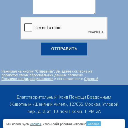
ОТПРАВИТЬ
Нажимая на кнопку “Отправить”, Вы даете согласие на
обработку своих персональных данных согласно
Политике конфиденциальности
и соглашаетесь с
Офертой
Благотворительный Фонд Помощи Бездомным
Животным «Щенячий Ангел», 127055, Москва, Угловой
пер., д. 2, эт. 10, пом I, комн. 1, PM 2А
Мы используем
cookies
, чтобы сайт работал исправно
Хорошо
Copyright 2019-2026 © All rights Reserved