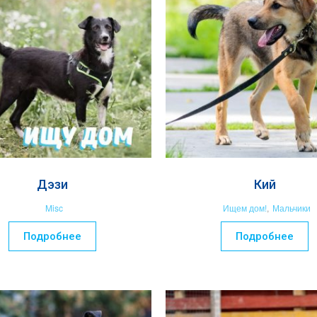
Дэзи
Кий
Misc
Ищем дом!
,
Мальчики
Подробнее
Подробнее