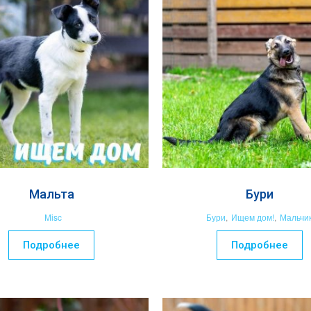
Мальта
Бури
Misc
Бури
,
Ищем дом!
,
Мальчи
Подробнее
Подробнее