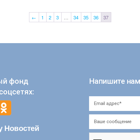
←
1
2
3
…
34
35
36
37
ый фонд
Напишите нам
соцсетях:
у Новостей