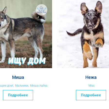
Миша
Нежа
щем дом!
,
Мальчики
,
Миша-лайка
Misc
Подробнее
Подробнее