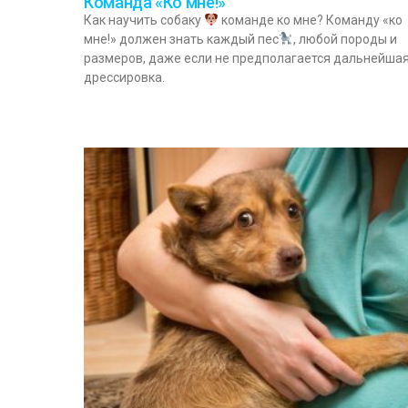
Команда «Ко мне!»
Как научить собаку
команде ко мне? Команду «ко
мне!» должен знать каждый пес
, любой породы и
размеров, даже если не предполагается дальнейша
дрессировка.