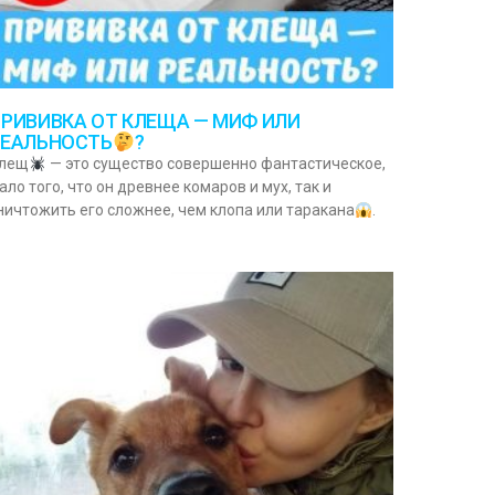
РИВИВКА ОТ КЛЕЩА — МИФ ИЛИ
РЕАЛЬНОСТЬ
?
лещ
— это существо совершенно фантастическое,
ало того, что он древнее комаров и мух, так и
ничтожить его сложнее, чем клопа или таракана
.