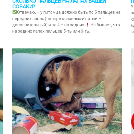
СКОЛЬКО ПАЛЬЦЕВ НА ЛАПАХ ВАШЕЙ
П
СОБАКИ?
У
Отвечаю, – у питомца должно быть по 5 пальцев на
р
передних лапах (четыре основных и пятый –
я
к
дополнительный) и по 4 – на задних.
Но бывает, что
з
на задних лапах пальцев 5-ть или 6-ть.
к