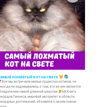
амый лохматый кот на свете
Все мы встречали милых пушистых котиков, но
икогда не задумывались о том, кто из них является
бладателем самой длинной шерстки.
Книга
екордов Гиннеса, мировой авторитет в области
екордных достижений, объявила о своем новом
ерое.