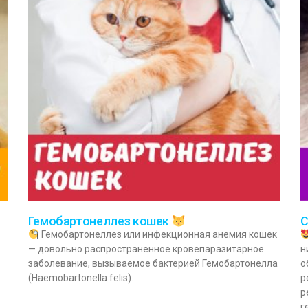
к
Гемобартонеллез кошек
С
Гемобартонеллез или инфекционная анемия кошек
— довольно распространенное кровепаразитарное
н
заболевание, вызываемое бактерией Гемобартонелла
о
(Haemobartonella felis).
р
р
г