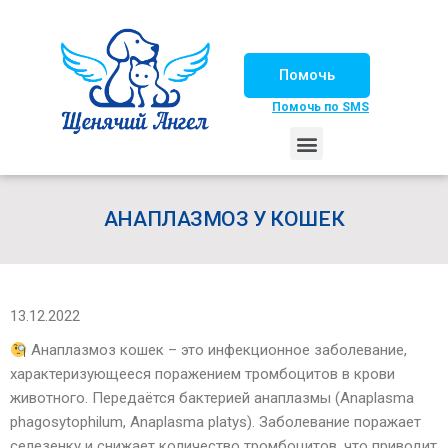
Помочь
Помочь по SMS
НАШИ ЛОШАДКИ
ЖИЗНЬ НАШИХ ПОДОПЕЧНЫХ
НАШИ ПАРТНЕРЫ
СЧАСТЛИВЫЕ ИСТОРИИ
ИЩЕМ ДОМ!
АНАПЛАЗМОЗ У КОШЕК
13.12.2022
Анаплазмоз кошек – это инфекционное заболевание,
характеризующееся поражением тромбоцитов в крови
животного. Передаётся бактерией анаплазмы (Anaplasma
phagosytophilum, Anaplasma platys). Заболевание поражает
селезенку и снижает количество тромбоцитов, что приводит