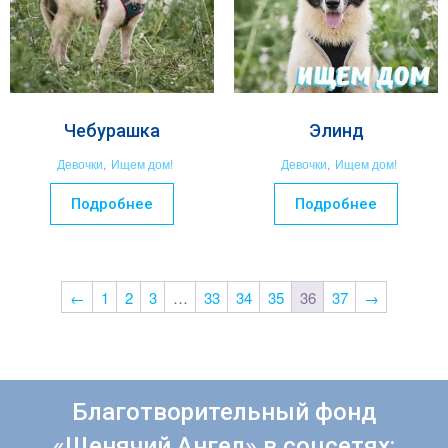
Чебурашка
Элинд
Девочки
,
Ищем дом!
Девочки
,
Ищем дом!
Подробнее
Подробнее
←
1
2
3
…
33
34
35
36
37
→
Благотворительный фонд
«Щенячий Ангел» в соцсетях: