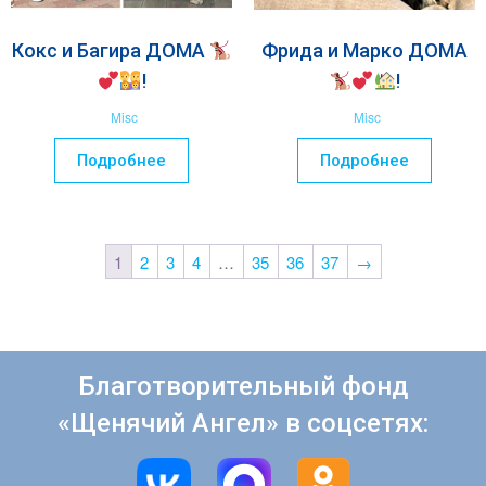
Кокс и Багира ДОМА
Фрида и Марко ДОМА
!
!
Misc
Misc
Подробнее
Подробнее
1
2
3
4
…
35
36
37
→
Благотворительный фонд
«Щенячий Ангел» в соцсетях: