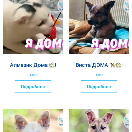
Алмазик Дома
!
Виста ДОМА
!
Misc
Misc
Подробнее
Подробнее