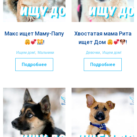
Макс ищет Маму-Папу
Хвостатая мама Рита
!
ищет Дом
!
Ищем дом!
,
Мальчики
Девочки
,
Ищем дом!
Подробнее
Подробнее