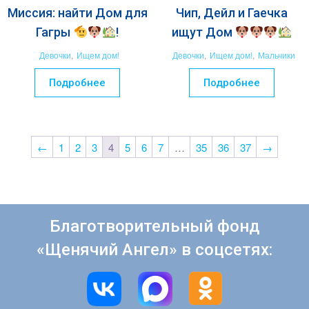
Миссия: найти Дом для
Чип, Дейл и Гаечка
Гагры
!
ищут Дом
Девочки
,
Ищем дом!
Девочки
,
Ищем дом!
,
Мальчики
Подробнее
Подробнее
←
1
2
3
4
5
6
7
…
35
36
37
→
Благотворительный фонд
«Щенячий Ангел» в соцсетях: