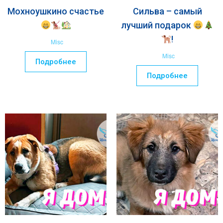
Мохноушкино счастье
Сильва – самый
лучший подарок
!
Misc
Misc
Подробнее
Подробнее