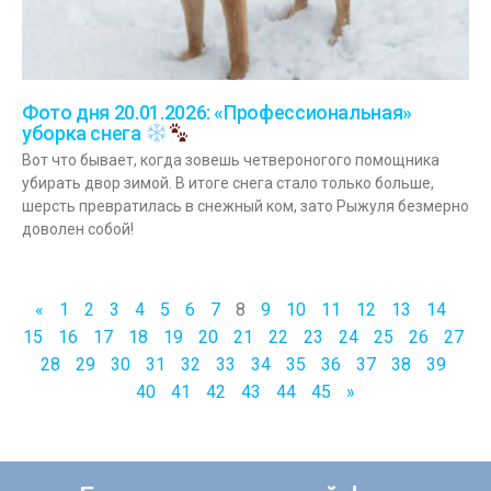
Фото дня 20.01.2026: «Профессиональная»
уборка снега
Вот что бывает, когда зовешь четвероногого помощника
убирать двор зимой. В итоге снега стало только больше,
шерсть превратилась в снежный ком, зато Рыжуля безмерно
доволен собой!
«
1
2
3
4
5
6
7
8
9
10
11
12
13
14
15
16
17
18
19
20
21
22
23
24
25
26
27
28
29
30
31
32
33
34
35
36
37
38
39
40
41
42
43
44
45
»