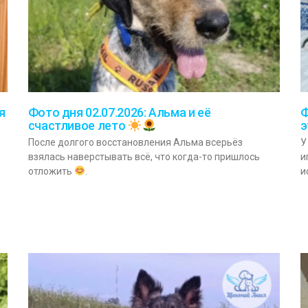
я
Фото дня 02.07.2026: Альма и её
Ф
счастливое лето
э
После долгого восстановления Альма всерьёз
У
взялась наверстывать всё, что когда-то пришлось
и
отложить
.
и