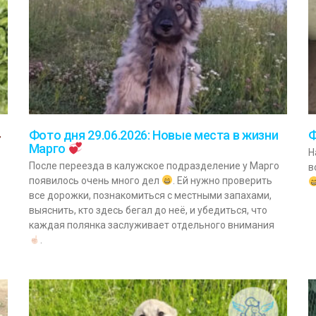
Фото дня 29.06.2026: Новые места в жизни
Ф
Марго
Н
После переезда в калужское подразделение у Марго
в
появилось очень много дел
. Ей нужно проверить
все дорожки, познакомиться с местными запахами,
выяснить, кто здесь бегал до неё, и убедиться, что
каждая полянка заслуживает отдельного внимания
.