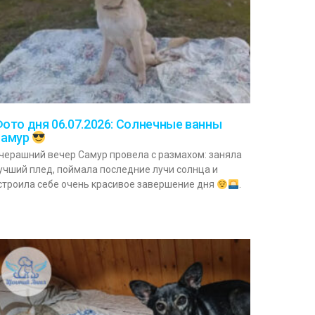
ото дня 06.07.2026: Солнечные ванны
Самур
черашний вечер Самур провела с размахом: заняла
учший плед, поймала последние лучи солнца и
строила себе очень красивое завершение дня
.