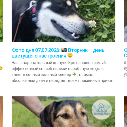
Ф
Фото дня 07.07.2026:
Вторник – день
цветущего настроения
В
Наш очаровательный щенуля Кроха нашел самый
л
эффективный способ пережить рабочую неделю:
у
залёг в сочный зеленый клевер
, поймал
абсолютный дзен и передает всем пламенный привет.