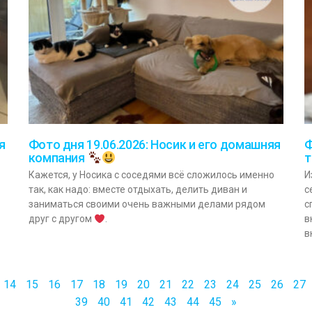
я
Фото дня 19.06.2026: Носик и его домашняя
Ф
компания
т
Кажется, у Носика с соседями всё сложилось именно
И
так, как надо: вместе отдыхать, делить диван и
с
заниматься своими очень важными делами рядом
с
друг с другом
.
в
в
14
15
16
17
18
19
20
21
22
23
24
25
26
27
39
40
41
42
43
44
45
»