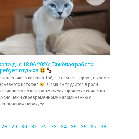
ото дня 18.06.2026: Тяжёлая работа
ребует отдыха
з маленького котёнка Тай, а в семье – Фрост, вырос в
ерьёзного котофея
. Дома он трудится в роли
пециалиста по контролю мисок, проверке качества
кусняшек и своевременному напоминанию о
неплановом перекусе.
28
29
30
31
32
33
34
35
36
37
38