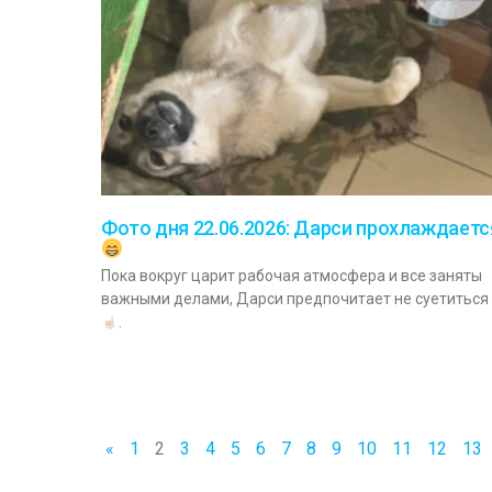
Фото дня 22.06.2026: Дарси прохлаждаетс
Пока вокруг царит рабочая атмосфера и все заняты
важными делами, Дарси предпочитает не суетиться
.
«
1
2
3
4
5
6
7
8
9
10
11
12
13