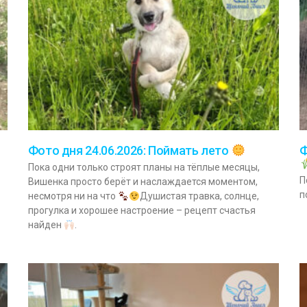
Ф
Фото дня 24.06.2026: Поймать лето
Пока одни только строят планы на тёплые месяцы,
П
Вишенка просто берёт и наслаждается моментом,
п
несмотря ни на что
Душистая травка, солнце,
прогулка и хорошее настроение – рецепт счастья
найден
.