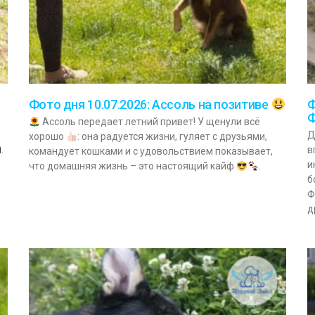
Ф
Фото дня 10.07.2026: Ассоль на позитиве
Ассоль передает летний привет! У щенули всё
Д
хорошо
: она радуется жизни, гуляет с друзьями,
.
в
командует кошками и с удовольствием показывает,
и
что домашняя жизнь – это настоящий кайф
.
б
Ф
д