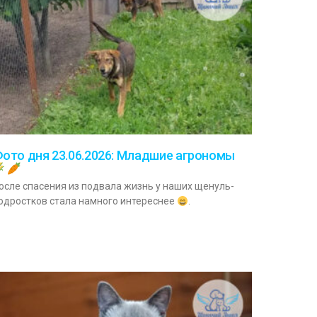
ото дня 23.06.2026: Младшие агрономы
осле спасения из подвала жизнь у наших щенуль-
одростков стала намного интереснее
.