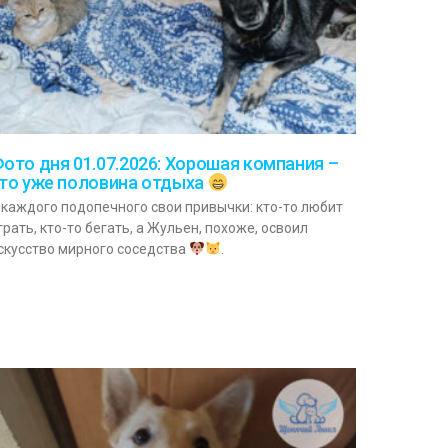
ото дня 01.07.2026: Хорошая компания –
то уже половина отдыха
 каждого подопечного свои привычки: кто-то любит
грать, кто-то бегать, а Жульен, похоже, освоил
скусство мирного соседства
.