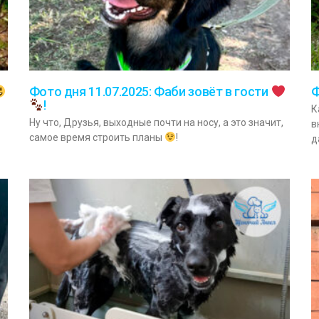
Фото дня 11.07.2025: Фаби зовёт в гости
Ф
!
К
Ну что, Друзья, выходные почти на носу, а это значит,
в
самое время строить планы
!
д