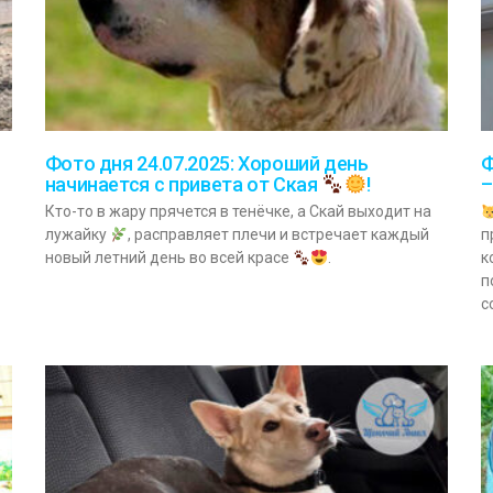
Фото дня 24.07.2025: Хороший день
Ф
начинается с привета от Ская
!
–
Кто-то в жару прячется в тенёчке, а Скай выходит на
лужайку
, расправляет плечи и встречает каждый
п
новый летний день во всей красе
.
к
п
с