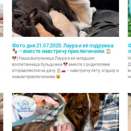
Фото дня 21.07.2025: Лаура и её подружка
Ф
– вместе навстречу приключениям
л
) Наша выпускница Лаура и её младшая
Н
воспитанница бульдожка
вместе с родителями
Д
отправляются на дачу
– навстречу лету, отдыху и
в
новым приключениям
.
н