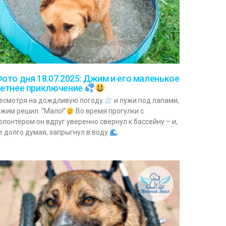
ото дня 18.07.2025: Джим и его маленькое
етнее приключение
есмотря на дождливую погоду
и лужи под лапами,
жим решил: “Мало!”
Во время прогулки с
олонтёром он вдруг уверенно свернул к бассейну – и,
е долго думая, запрыгнул в воду
.