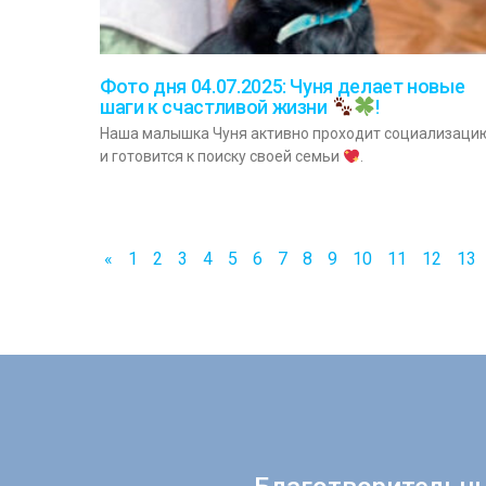
Фото дня 04.07.2025: Чуня делает новые
шаги к счастливой жизни
!
Наша малышка Чуня активно проходит социализаци
и готовится к поиску своей семьи
.
«
1
2
3
4
5
6
7
8
9
10
11
12
13