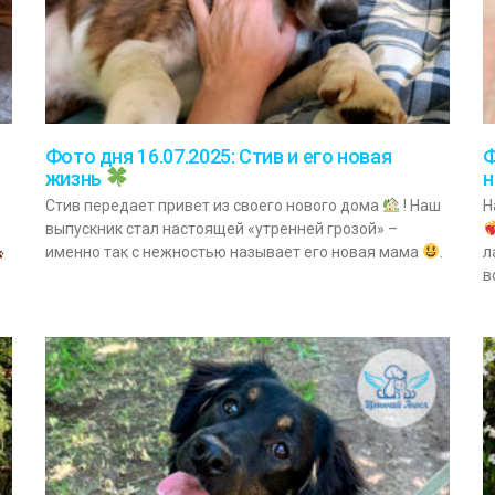
Фото дня 16.07.2025: Стив и его новая
Ф
жизнь
н
Стив передает привет из своего нового дома
! Наш
Н
выпускник стал настоящей «утренней грозой» –
именно так с нежностью называет его новая мама
.
л
в