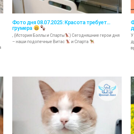
Фото дня 08.07.2025: Красота требует…
Ф
грумера
д
, (История Бэллы и Спарты
) Сегодняшние герои дня
У
– наши подопечные Витас
и Спарта
.
д
а
в