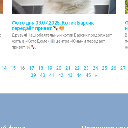
Фото дня 03.07.2025: Котик Барсик
Ф
передаёт привет
н
ю
Друзья! Наш обаятельный котик Барсик продолжает
В
жить в «КотоДоме»
центра «Юны» и передает
п
привет
.
н
14
15
16
17
18
19
20
21
22
23
24
25
26
27
39
40
41
42
43
44
45
»