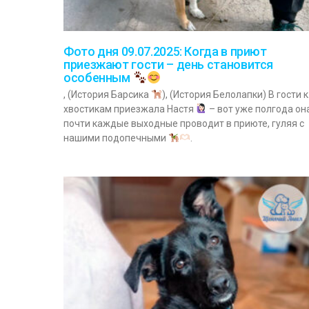
Фото дня 09.07.2025: Когда в приют
приезжают гости – день становится
особенным
, (История Барсика
), (История Белолапки) В гости к
хвостикам приезжала Настя
– вот уже полгода он
почти каждые выходные проводит в приюте, гуляя с
нашими подопечными
.