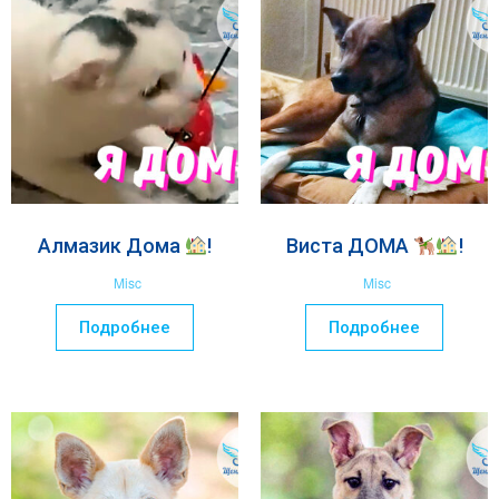
Алмазик Дома
!
Виста ДОМА
!
Misc
Misc
Подробнее
Подробнее