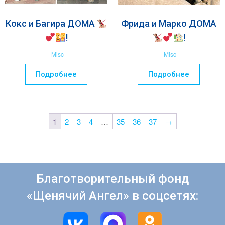
Кокс и Багира ДОМА
Фрида и Марко ДОМА
!
!
Misc
Misc
Подробнее
Подробнее
1
2
3
4
…
35
36
37
→
Благотворительный фонд
«Щенячий Ангел» в соцсетях: