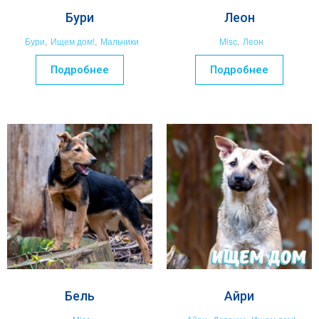
Бури
Леон
Бури
,
Ищем дом!
,
Мальчики
Misc
,
Леон
Подробнее
Подробнее
Бель
Айри