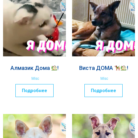
Алмазик Дома
!
Виста ДОМА
!
Misc
Misc
Подробнее
Подробнее