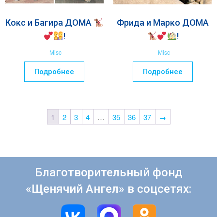
Кокс и Багира ДОМА
Фрида и Марко ДОМА
!
!
Misc
Misc
Подробнее
Подробнее
1
2
3
4
…
35
36
37
→
Благотворительный фонд
«Щенячий Ангел» в соцсетях: