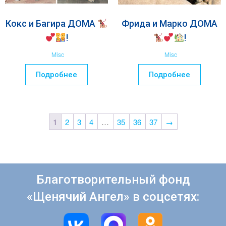
Кокс и Багира ДОМА
Фрида и Марко ДОМА
!
!
Misc
Misc
Подробнее
Подробнее
1
2
3
4
…
35
36
37
→
Благотворительный фонд
«Щенячий Ангел» в соцсетях: