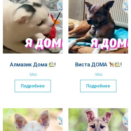
Алмазик Дома
!
Виста ДОМА
!
Misc
Misc
Подробнее
Подробнее