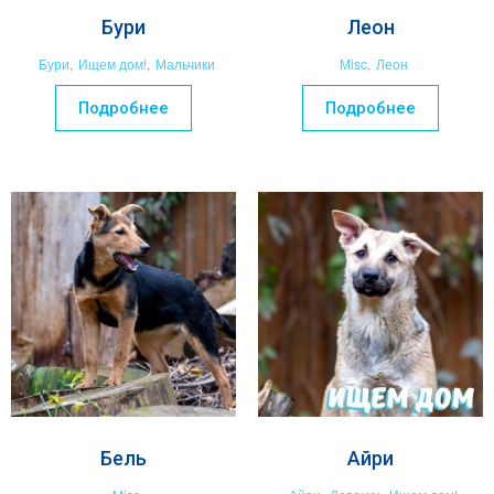
Бури
Леон
Бури
,
Ищем дом!
,
Мальчики
Misc
,
Леон
Подробнее
Подробнее
Бель
Айри