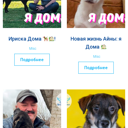
Ириска Дома
!
Новая жизнь Айны: я
Дома
Misc
Misc
Подробнее
Подробнее