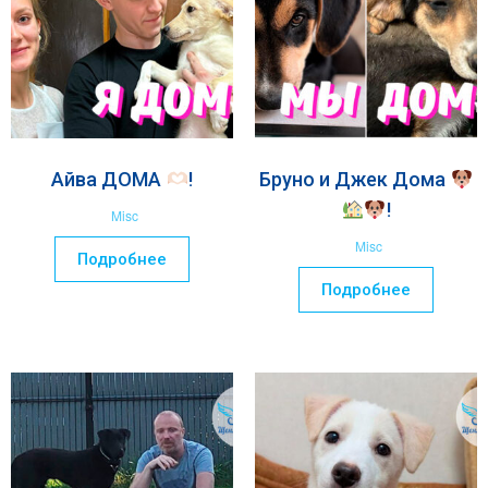
Айва ДОМА
!
Бруно и Джек Дома
!
Misc
Misc
Подробнее
Подробнее