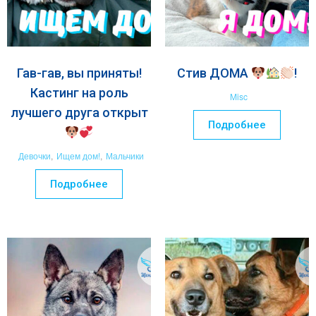
Гав-гав, вы приняты!
Стив ДОМА
!
Кастинг на роль
Misc
лучшего друга открыт
Подробнее
Девочки
,
Ищем дом!
,
Мальчики
Подробнее