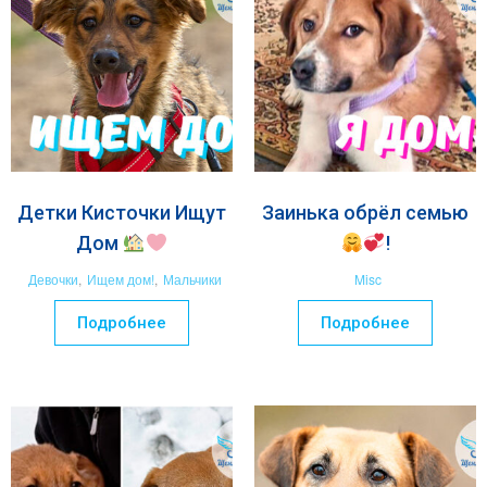
Детки Кисточки Ищут
Заинька обрёл семью
Дом
!
Девочки
,
Ищем дом!
,
Мальчики
Misc
Подробнее
Подробнее