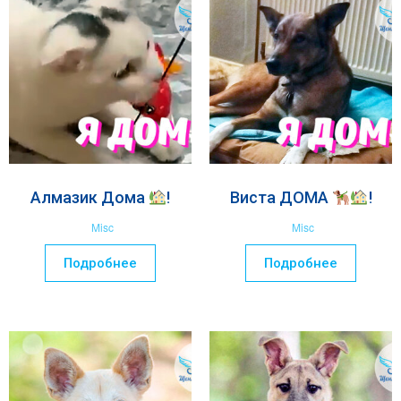
Алмазик Дома
!
Виста ДОМА
!
Misc
Misc
Подробнее
Подробнее