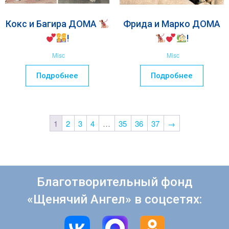
Кокс и Багира ДОМА
Фрида и Марко ДОМА
!
!
Misc
Misc
Подробнее
Подробнее
1
2
3
4
…
35
36
37
→
Благотворительный фонд
«Щенячий Ангел» в соцсетях: