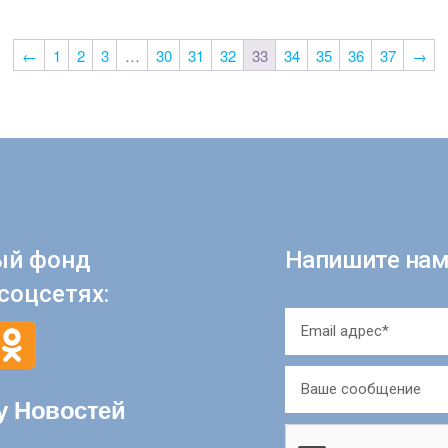
←
1
2
3
…
30
31
32
33
34
35
36
37
→
ый фонд
Напишите нам
соцсетях:
у Новостей