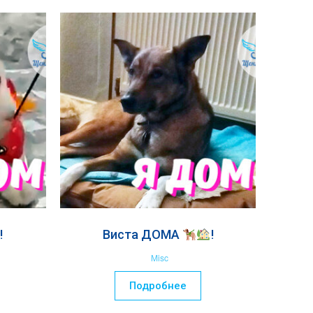
!
Виста ДОМА
!
Misc
Подробнее