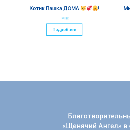
Котик Пашка ДОМА
!
М
Misc
Подробнее
Благотворительн
«Щенячий Ангел» в 