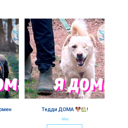
армен
Тедди ДОМА
!
Misc