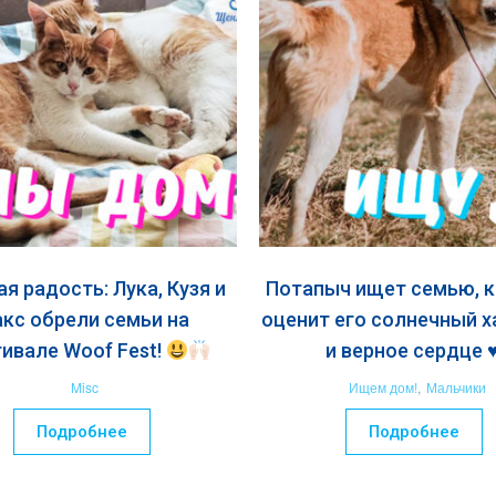
я радость: Лука, Кузя и
Потапыч ищет семью, 
кс обрели семьи на
оценит его солнечный х
ивале Woof Fest!
и верное сердце ♥️
Misc
Ищем дом!
,
Мальчики
Подробнее
Подробнее