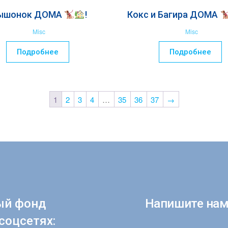
ышонок ДОМА
!
Кокс и Багира ДОМА
Misc
Misc
Подробнее
Подробнее
1
2
3
4
…
35
36
37
→
ый фонд
Напишите нам
соцсетях: