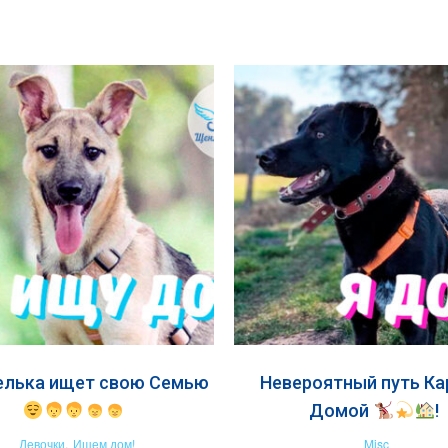
елька ищет свою Семью
Невероятный путь К
Домой
!
Девочки
,
Ищем дом!
Misc