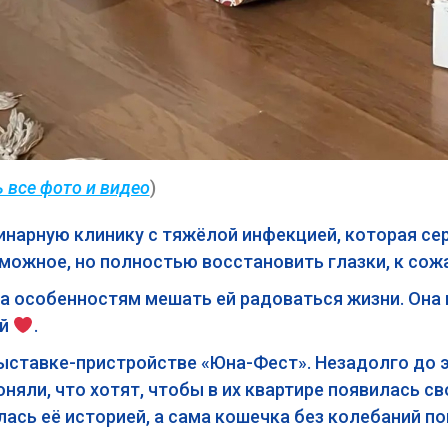
 все фото и видео
)
инарную клинику с тяжёлой инфекцией, которая сер
зможное, но полностью восстановить глазки, к со
а особенностям мешать ей радоваться жизни. Она
ой
.
ставке-пристройстве «Юна-Фест». Незадолго до э
оняли, что хотят, чтобы в их квартире появилась с
ась её историей, а сама кошечка без колебаний пош