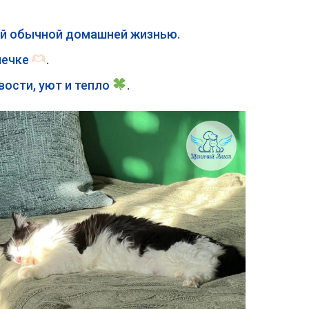
ой обычной домашней жизнью.
шечке
.
вости, уют и тепло
.